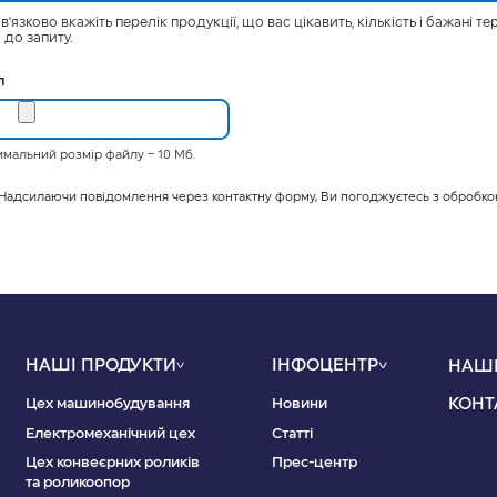
в'язково вкажіть перелік продукції, що вас цікавить, кількість і бажані
 до запиту.
л
мальний розмір файлу – 10 Мб.
Надсилаючи повідомлення через контактну форму, Ви погоджуєтесь з обробк
НАШІ ПРОДУКТИ
ІНФОЦЕНТР
НАШІ
КОНТ
Цех машинобудування
Новини
Електромеханічний цех
Статті
Цех конвеєрних роликів
Прес-центр
та роликоопор