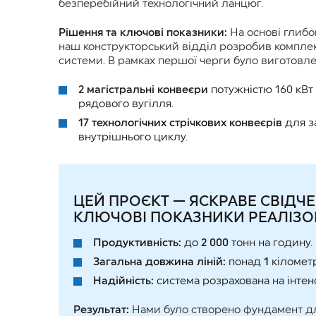
безперебійний технологічний ланцюг.
Рішення та ключові показники:
На основі глибок
наш конструкторський відділ розробив комплек
системи. В рамках першої черги було виготовле
2 магістральні конвеєри
потужністю 160 кВт
рядового вугілля.
17 технологічних стрічкових конвеєрів
для з
внутрішнього циклу.
ЦЕЙ ПРОЄКТ — ЯСКРАВЕ СВІДЧ
КЛЮЧОВІ ПОКАЗНИКИ РЕАЛІЗОВ
Продуктивність:
до
2 000
тонн на годину.
Загальна довжина ліній:
понад
1
кілометр
Надійність:
система розрахована на інтен
Результат:
Нами було створено фундамент для